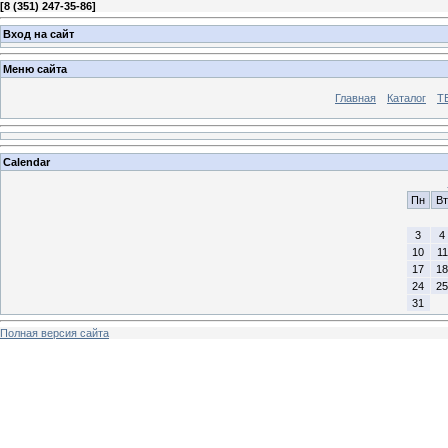
[
8 (351) 247-35-86
]
Вход на сайт
Меню сайта
Главная
Каталог
Т
Calendar
Пн
Вт
3
4
10
11
17
18
24
25
31
Полная версия сайта